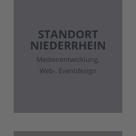
STAND­ORT
NIEDER­RHEIN
Medienent­wicklung,
Web-, Eventdesign