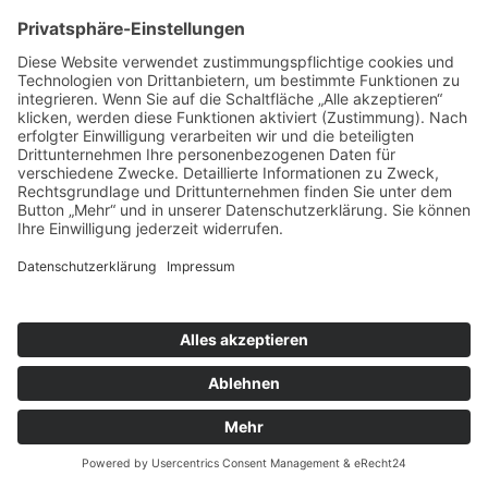
NEW ENERGIE
Marken­entwicklung
Wheesy