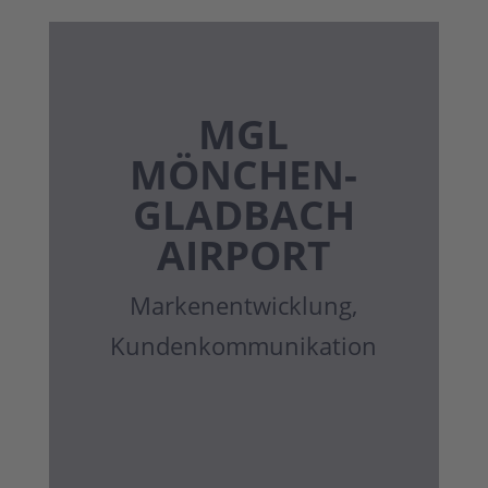
MGL
MÖNCHEN­
GLADBACH
AIRPORT
Marken­entwicklung,
Kunden­kommuni­kation